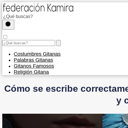
Costumbres Gitanas
Palabras Gitanas
Gitanos Famosos
Religión Gitana
Cómo se escribe correctament
y 