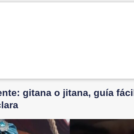
e: gitana o jitana, guía fáci
clara