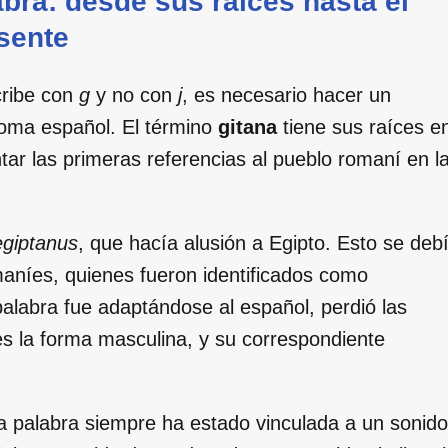
abra: desde sus raíces hasta el
sente
cribe con
g
y no con
j
, es necesario hacer un
dioma español. El término
gitana
tiene sus raíces e
r las primeras referencias al pueblo romaní en l
egiptanus
, que hacía alusión a Egipto. Esto se deb
maníes, quienes fueron identificados como
palabra fue adaptándose al español, perdió las
es la forma masculina, y su correspondiente
a palabra siempre ha estado vinculada a un sonido