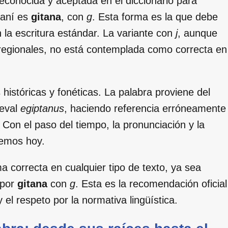
reconocida y aceptada en el diccionario para
maní es
gitana
, con
g
. Esta forma es la que debe
 la escritura estándar. La variante con
j
, aunque
regionales, no está contemplada como correcta en
históricas y fonéticas. La palabra proviene del
ieval
egiptanus
, haciendo referencia erróneamente
Con el paso del tiempo, la pronunciación y la
cemos hoy.
a correcta en cualquier tipo de texto, ya sea
 por
gitana
con
g
. Esta es la recomendación oficial
l respeto por la normativa lingüística.