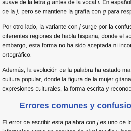
suave de la letra
g
antes de la vocal
i
. En español
de la
j
, pero se mantiene la grafía con
g
para resp
Por otro lado, la variante con
j
surge por la confus
diferentes regiones de habla hispana, donde el s
embargo, esta forma no ha sido aceptada ni incorp
ortográfico.
Además, la evolución de la palabra ha estado marc
cultura popular, donde la figura de la mujer gita
expresiones culturales, la forma escrita y reconoc
Errores comunes y confusion
El error de escribir esta palabra con
j
es uno de l