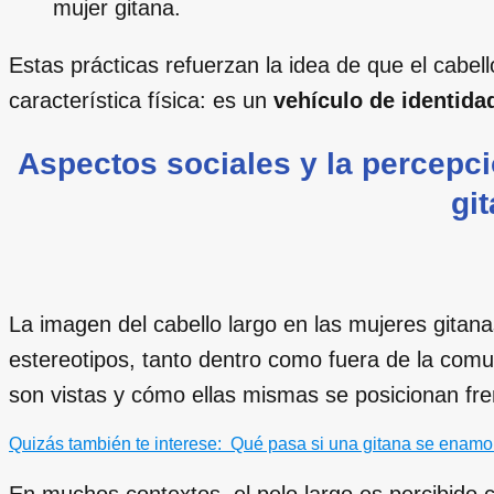
mujer gitana.
Estas prácticas refuerzan la idea de que el cabe
característica física: es un
vehículo de identidad
Aspectos sociales y la percepci
gi
La imagen del cabello largo en las mujeres gitan
estereotipos, tanto dentro como fuera de la comun
son vistas y cómo ellas mismas se posicionan fr
Quizás también te interese:
Qué pasa si una gitana se enamora
En muchos contextos, el pelo largo es percibid