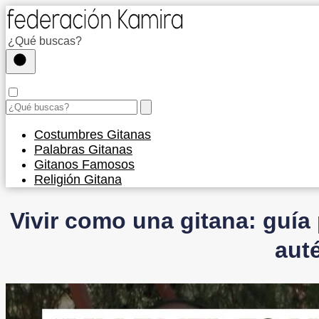
Costumbres Gitanas
Palabras Gitanas
Gitanos Famosos
Religión Gitana
Vivir como una gitana: guía 
aut