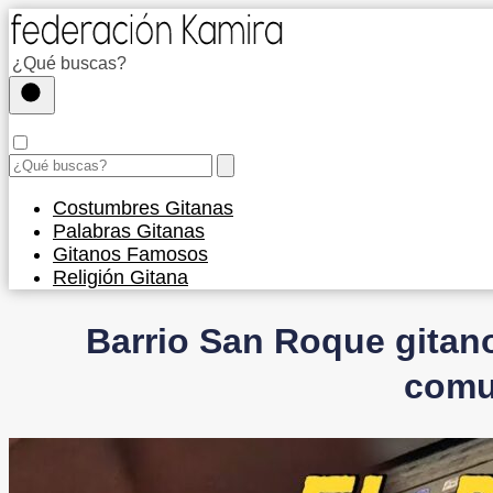
Costumbres Gitanas
Palabras Gitanas
Gitanos Famosos
Religión Gitana
Barrio San Roque gitanos
comu